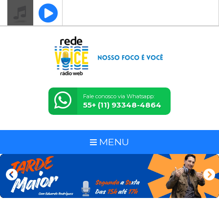
Fale conosco via Whatsapp:
55+ (11) 93348-4864
MENU