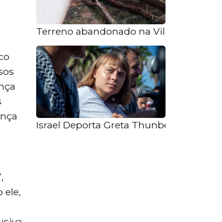
Terreno abandonado na Vila Endres s
co
sos
ença
s
ança
Israel Deporta Greta Thunberg e Mais 17
,
 ele,
siva.