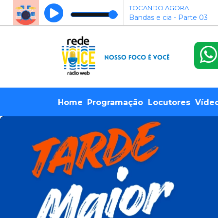
TOCANDO AGORA
Bandas e cia - Parte 03
Home
Programação
Locutores
Víde