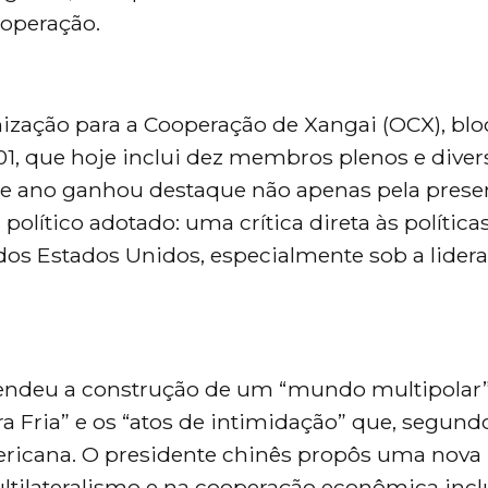
ooperação.
ização para a Cooperação de Xangai (OCX), blo
1, que hoje inclui dez membros plenos e diver
ste ano ganhou destaque não apenas pela pres
político adotado: uma crítica direta às política
 dos Estados Unidos, especialmente sob a lider
fendeu a construção de um “mundo multipolar”
a Fria” e os “atos de intimidação” que, segundo
mericana. O presidente chinês propôs uma nova
ltilateralismo e na cooperação econômica inclu