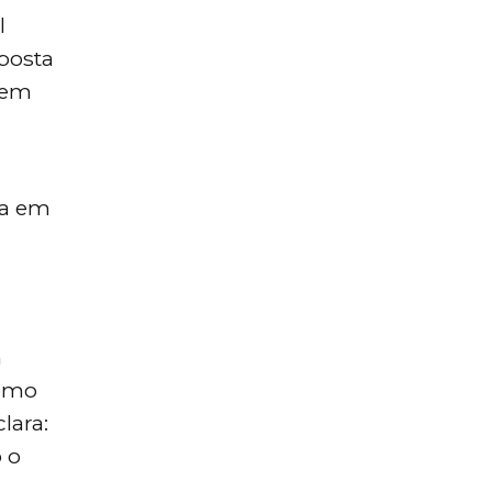
l
posta
 em
ia em
m
como
lara:
 o