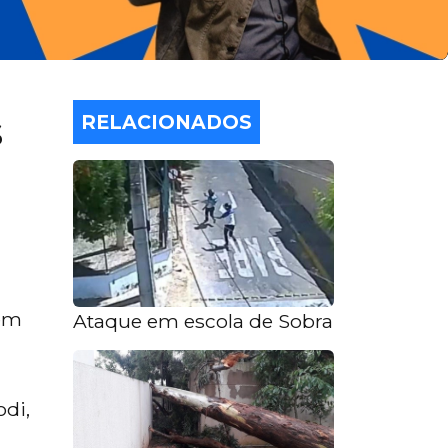
s
RELACIONADOS
 em
Ataque em escola de Sobral: suspeitos 
odi,