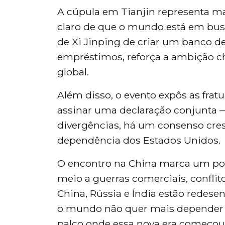
A cúpula em Tianjin representa ma
claro de que o mundo está em busc
de Xi Jinping de criar um banco 
empréstimos, reforça a ambição c
global.
Além disso, o evento expôs as fra
assinar uma declaração conjunt
divergências, há um consenso cres
dependência dos Estados Unidos.
O encontro na China marca um pont
meio a guerras comerciais, conflit
China, Rússia e Índia estão redese
o mundo não quer mais depender d
palco onde essa nova era começou 