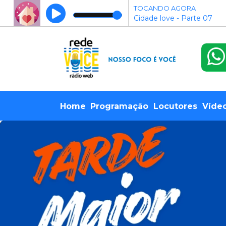
TOCANDO AGORA
Cidade love - Parte 07
Home
Programação
Locutores
Víde