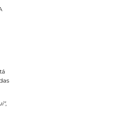
A
tá
das
i"
,