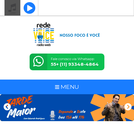
Fale conosco via Whatsapp:
55+ (11) 93348-4864
MENU