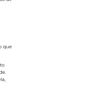
s
ão que
to
de.
la,