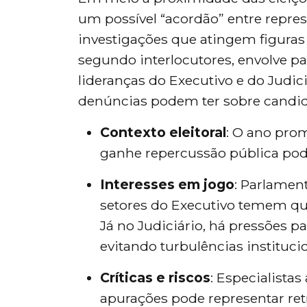
um possível “acordão” entre repre
investigações que atingem figuras 
segundo interlocutores, envolve pa
lideranças do Executivo e do Judi
denúncias podem ter sobre candidat
Contexto eleitoral
: O ano prom
ganhe repercussão pública pode
Interesses em jogo
: Parlamen
setores do Executivo temem que
Já no Judiciário, há pressões 
evitando turbulências institucio
Críticas e riscos
: Especialista
apurações pode representar ret