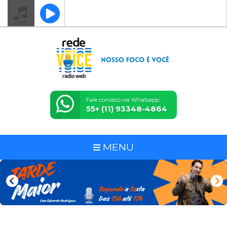
Fale conosco via Whatsapp:
55+ (11) 93348-4864
MENU