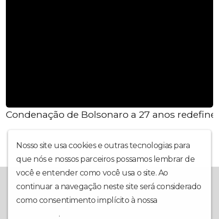
Condenação de Bolsonaro a 27 anos redefine o
Nosso site usa cookies e outras tecnologias para
que nós e nossos parceiros possamos lembrar de
você e entender como você usa o site. Ao
A Redevoice é a sua mais nova opção em rádio web. Com uma
continuar a navegação neste site será considerado
programação interativa, muita informação, música e utilidade
pública, nosso foco é ter você em primeiro lugar. Conte com a
como consentimento implícito à nossa
política de
gente para fazer os seus dias mais animados e contagiantes!
privacidade
.