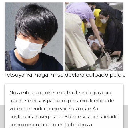
Tetsuya Yamagami se declara culpado pelo as
Nosso site usa cookies e outras tecnologias para
que nós e nossos parceiros possamos lembrar de
você e entender como você usa o site. Ao
A Redevoice é a sua mais nova opção em rádio web. Com uma
continuar a navegação neste site será considerado
programação interativa, muita informação, música e utilidade
pública, nosso foco é ter você em primeiro lugar. Conte com a
como consentimento implícito à nossa
política de