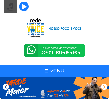
Fale conosco via Whatsapp:
55+ (11) 93348-4864
MENU