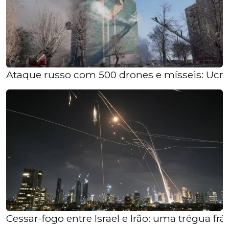
Ataque russo com 500 drones e mísseis: Ucrâ
Cessar-fogo entre Israel e Irão: uma trégua frág