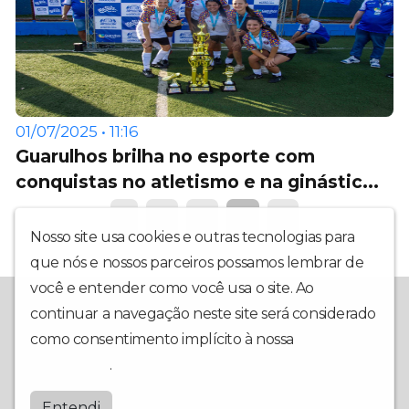
01/07/2025 • 11:16
Guarulhos brilha no esporte com
conquistas no atletismo e na ginástic...
1
2
3
4
5
Nosso site usa cookies e outras tecnologias para
que nós e nossos parceiros possamos lembrar de
você e entender como você usa o site. Ao
A Redevoice é a sua mais nova opção em rádio web. Com uma
continuar a navegação neste site será considerado
programação interativa, muita informação, música e utilidade
pública, nosso foco é ter você em primeiro lugar. Conte com a
como consentimento implícito à nossa
política de
gente para fazer os seus dias mais animados e contagiantes!
privacidade
.
Redevoice
Entendi