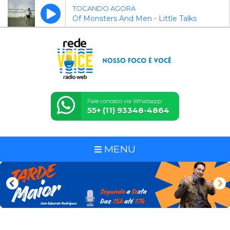
TOCANDO AGORA
Of Monsters And Men - Little Talks
Fale conosco via Whatsapp:
55+ (11) 93348-4864
MENU