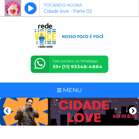
TOCANDO AGORA
Cidade love - Parte 02
Fale conosco via Whatsapp:
55+ (11) 93348-4864
MENU