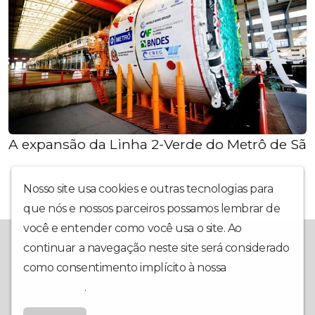
A expansão da Linha 2-Verde do Metrô de São
Nosso site usa cookies e outras tecnologias para
que nós e nossos parceiros possamos lembrar de
você e entender como você usa o site. Ao
A Redevoice é a sua mais nova opção em rádio web. Com uma
continuar a navegação neste site será considerado
programação interativa, muita informação, música e utilidade
pública, nosso foco é ter você em primeiro lugar. Conte com a
como consentimento implícito à nossa
política de
gente para fazer os seus dias mais animados e contagiantes!
privacidade
.