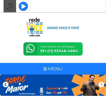
Fale conosco via Whatsapp:
55+ (11) 93348-4864
MENU