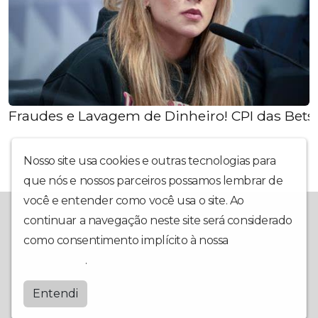
Fraudes e Lavagem de Dinheiro! CPI das Bets 
Nosso site usa cookies e outras tecnologias para
que nós e nossos parceiros possamos lembrar de
você e entender como você usa o site. Ao
A Redevoice é a sua mais nova opção em rádio web. Com uma
continuar a navegação neste site será considerado
programação interativa, muita informação, música e utilidade
pública, nosso foco é ter você em primeiro lugar. Conte com a
como consentimento implícito à nossa
política de
gente para fazer os seus dias mais animados e contagiantes!
privacidade
.
Redevoice
Entendi
by
BRASCAST