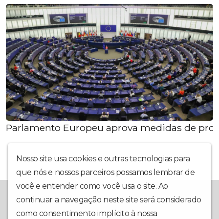
Parlamento Europeu aprova medidas de prote
Nosso site usa cookies e outras tecnologias para
que nós e nossos parceiros possamos lembrar de
você e entender como você usa o site. Ao
A Redevoice é a sua mais nova opção em rádio web. Com uma
continuar a navegação neste site será considerado
programação interativa, muita informação, música e utilidade
pública, nosso foco é ter você em primeiro lugar. Conte com a
como consentimento implícito à nossa
política de