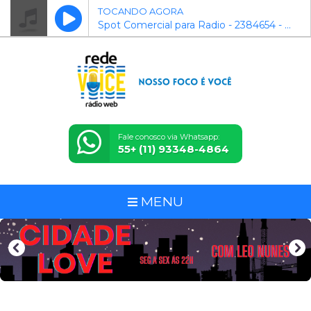
TOCANDO AGORA
Spot Comercial para Radio - 2384654 - O Antigao
Fale conosco via Whatsapp:
55+ (11) 93348-4864
MENU