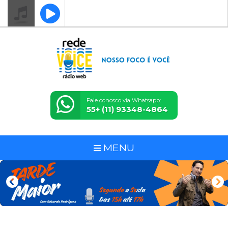
Fale conosco via Whatsapp:
55+ (11) 93348-4864
MENU