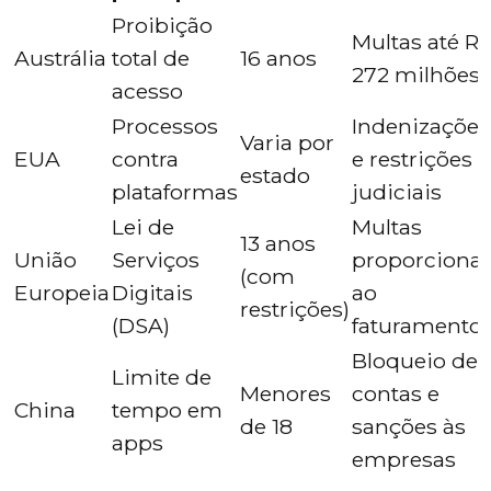
Proibição
Multas até R
Austrália
total de
16 anos
272 milhões
acesso
Processos
Indenizações
Varia por
EUA
contra
e restrições
estado
plataformas
judiciais
Lei de
Multas
13 anos
União
Serviços
proporcionai
(com
Europeia
Digitais
ao
restrições)
(DSA)
faturamento
Bloqueio de
Limite de
Menores
contas e
China
tempo em
de 18
sanções às
apps
empresas