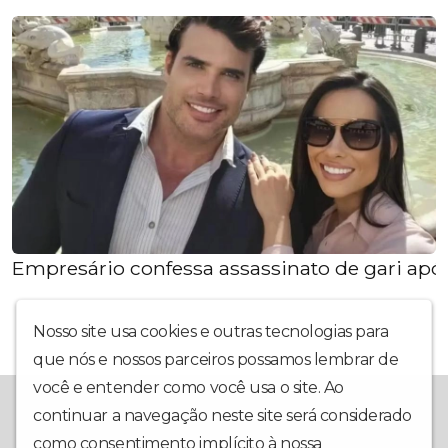
Empresário confessa assassinato de gari após
Nosso site usa cookies e outras tecnologias para
que nós e nossos parceiros possamos lembrar de
você e entender como você usa o site. Ao
A Redevoice é a sua mais nova opção em rádio web. Com uma
continuar a navegação neste site será considerado
programação interativa, muita informação, música e utilidade
como consentimento implícito à nossa
política de
pública, nosso foco é ter você em primeiro lugar. Conte com a