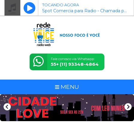
TOCANDO AGORA
Spot Comercia para Radio - Chamada para Parceria
Fale conosco via Whatsapp:
55+ (11) 93348-4864
MENU