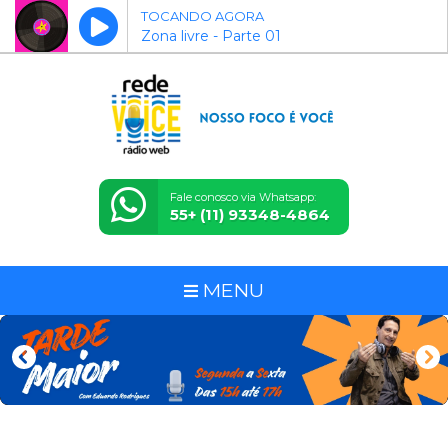
TOCANDO AGORA
Zona livre - Parte 01
Fale conosco via Whatsapp:
55+ (11) 93348-4864
MENU