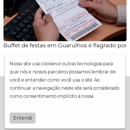
Buffet de festas em Guarulhos é flagrado por 
Nosso site usa cookies e outras tecnologias para
que nós e nossos parceiros possamos lembrar de
você e entender como você usa o site. Ao
A Redevoice é a sua mais nova opção em rádio web. Com uma
continuar a navegação neste site será considerado
programação interativa, muita informação, música e utilidade
como consentimento implícito à nossa
política de
pública, nosso foco é ter você em primeiro lugar. Conte com a
gente para fazer os seus dias mais animados e contagiantes!
privacidade
.
Redevoice
Entendi
by
BRASCAST