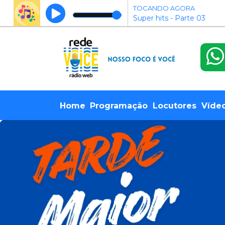
TOCANDO AGORA
Super hits - Parte 03
Home
Programação
Locutores
Víde