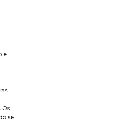
o e
ras
. Os
do se