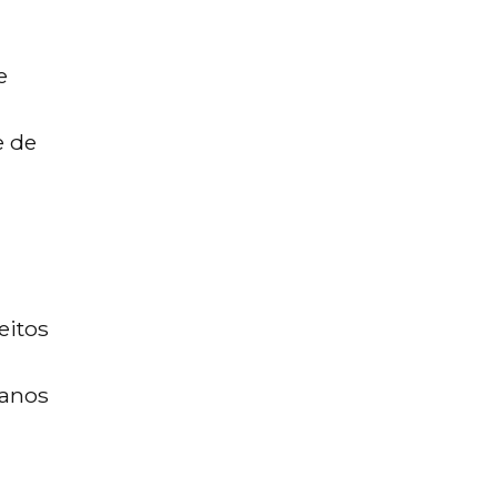
e
e de
eitos
banos