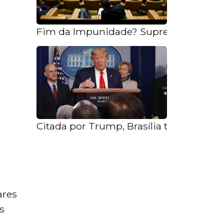
Fim da Impunidade? Supremo Decide o
Citada por Trump, Brasília tem taxa 
ares
s