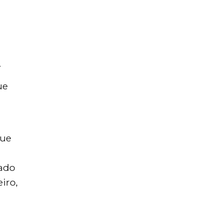
.
ue
que
rado
iro,