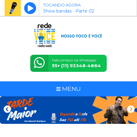
TOCANDO AGORA
Show bandas - Parte 02
Fale conosco via Whatsapp:
55+ (11) 93348-4864
MENU