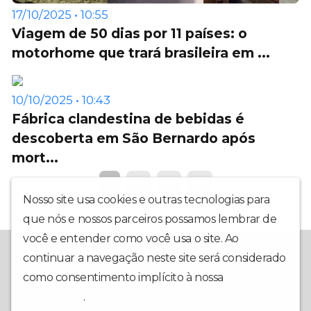
17/10/2025 • 10:55
Viagem de 50 dias por 11 países: o
motorhome que trará brasileira em ...
10/10/2025 • 10:43
Fábrica clandestina de bebidas é
descoberta em São Bernardo após
mort...
1
2
3
4
Nosso site usa cookies e outras tecnologias para
que nós e nossos parceiros possamos lembrar de
você e entender como você usa o site. Ao
A Redevoice é a sua mais nova opção em rádio web. Com uma
continuar a navegação neste site será considerado
programação interativa, muita informação, música e utilidade
pública, nosso foco é ter você em primeiro lugar. Conte com a
como consentimento implícito à nossa
política de
gente para fazer os seus dias mais animados e contagiantes!
privacidade
.