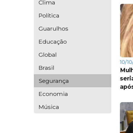
Clima
Política
Guarulhos
Educação
Global
10/10
Brasil
Mul
seri
Segurança
após
Economia
Música