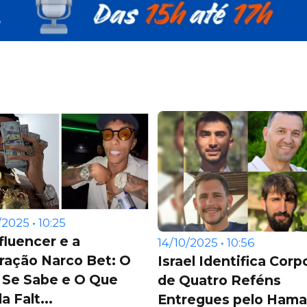
/2025 • 10:25
fluencer e a
14/10/2025 • 10:56
ração Narco Bet: O
Israel Identifica Corp
 Se Sabe e O Que
de Quatro Reféns
a Falt...
Entregues pelo Hama