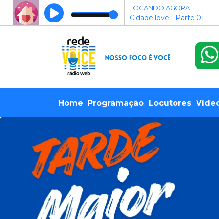
TOCANDO AGORA
Cidade love - Parte 01
Home
Programação
Locutores
Víde