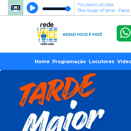
TOCANDO AGORA
The music of time - Parte
Home
Programação
Locutores
Víde