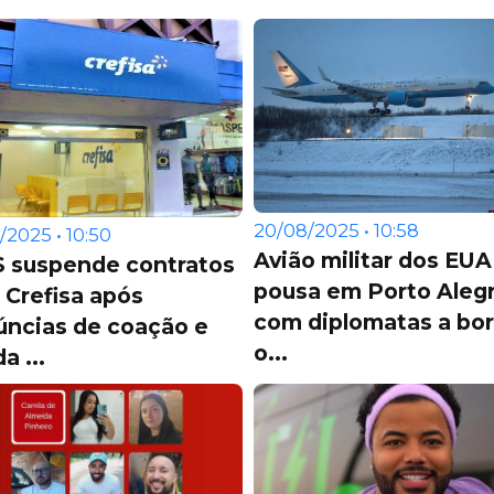
20/08/2025 • 10:58
/2025 • 10:50
Avião militar dos EUA
S suspende contratos
pousa em Porto Aleg
Crefisa após
com diplomatas a bor
úncias de coação e
o...
a ...