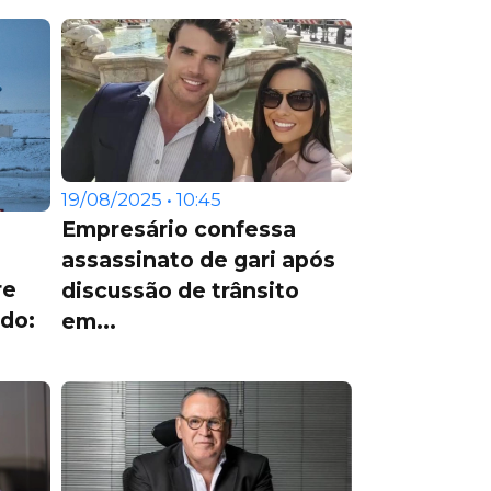
19/08/2025 • 10:45
Empresário confessa
assassinato de gari após
re
discussão de trânsito
do:
em...